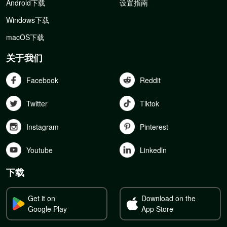
Android下载
设置指南
Windows下载
macOS下载
关于我们
Facebook
Reddit
Twitter
Tiktok
Instagram
Pinterest
Youtube
Linkedln
下载
Get it on
Download on the
Google Play
App Store